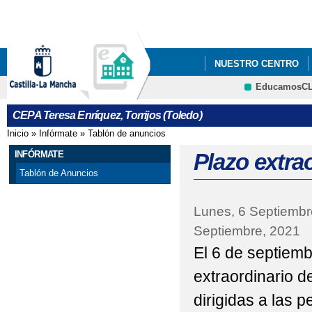
Pa
co
pri
NUESTRO CENTRO
EducamosC
ERASMUS+
CEPA Teresa Enríquez, Torrijos (Toledo)
Inicio
»
Infórmate
»
Tablón de anuncios
Se encuentra usted aquí
INFÓRMATE
Plazo extra
Tablón de Anuncios
Lunes, 6 Septiembr
Septiembre, 2021
El 6 de septiemb
extraordinario 
dirigidas a las 