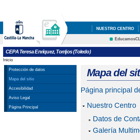
Pa
co
pri
NUESTRO CENTRO
EducamosC
ERASMUS+
CEPA Teresa Enríquez, Torrijos (Toledo)
Inicio
Se encuentra usted aquí
Mapa del sit
Protección de datos
Mapa del sitio
Accesibilidad
Página principal 
Aviso Legal
Nuestro Centro
Página Principal
Datos de Cont
Galería Multim