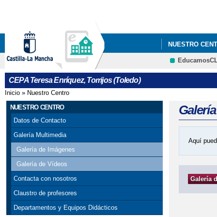
NUESTRO CEN
EducamosC
CEPA Teresa Enríquez, Torrijos (Toledo)
Inicio
»
Nuestro Centro
Se encuentra usted aquí
Galerí
NUESTRO CENTRO
Datos de Contacto
Galería Multimedia
Aquí pued
Galería de Imágenes
Galería de Vídeos
Contacta con nosotros
Galería 
Claustro de profesores
Departamentos y Equipos Didácticos