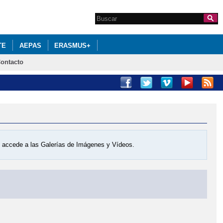
Search this site
Formulario de
búsqueda
TE
AEPAS
ERASMUS+
ontacto
os accede a las Galerías de Imágenes y Vídeos.