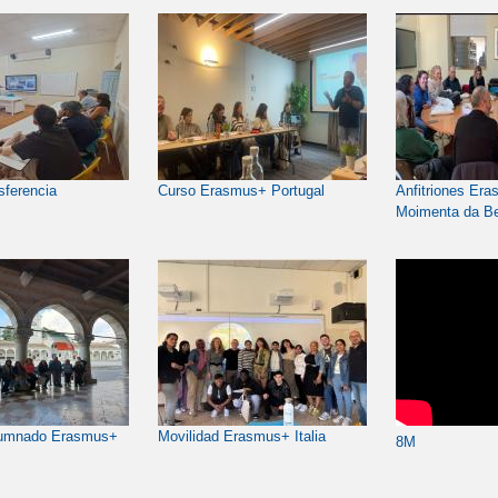
nsferencia
Curso Erasmus+ Portugal
Anfitriones Er
Moimenta da Be
lumnado Erasmus+
Movilidad Erasmus+ Italia
8M