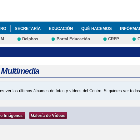
Pasar al
contenido
principal
TRO
SECRETARÍA
EDUCACIÓN
QUÉ HACEMOS
INFÓRMA
LM
Delphos
Portal Educación
CRFP
C
a Multimedia
es ver los últimos álbumes de fotos y vídeos del Centro. Si quieres ver tod
de Imágenes
Galería de Vídeos