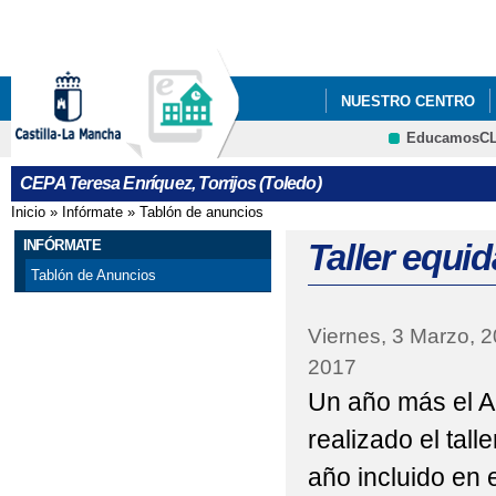
Pa
co
pri
NUESTRO CENTRO
EducamosC
ERASMUS+
CEPA Teresa Enríquez, Torrijos (Toledo)
Inicio
»
Infórmate
»
Tablón de anuncios
Se encuentra usted aquí
INFÓRMATE
Taller equi
Tablón de Anuncios
Viernes, 3 Marzo, 
2017
Un año más el A
realizado el talle
año incluido en 