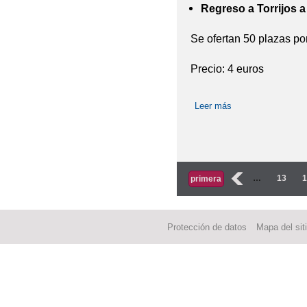
Regreso a Torrijos 
Se ofertan 50 plazas por
Precio: 4 euros
Leer más
sobre Visita cultur
Páginas
‹
…
13
primera
Protección de datos
Mapa del sit