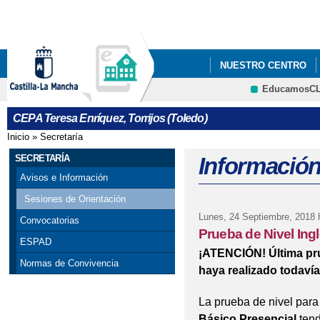
Pa
co
pri
NUESTRO CENTRO
EducamosC
ERASMUS+
CEPA Teresa Enríquez, Torrijos (Toledo)
Inicio
»
Secretaría
Se encuentra usted aquí
SECRETARÍA
Información
Avisos e Información
Sesiones de Orientación
Lunes, 24 Septiembre, 2018
h
Convocatorias
Prueba de Nivel Ing
ESPAD
¡ATENCIÓN! Última pru
Normas de Convivencia
haya realizado todavía
La prueba de nivel para
Básico Presencial
tend