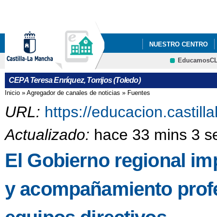
Pa
co
pri
NUESTRO CENTRO
EducamosC
ERASMUS+
CEPA Teresa Enríquez, Torrijos (Toledo)
Inicio
»
Agregador de canales de noticias
»
Fuentes
Se encuentra usted aquí
URL:
https://educacion.castil
Actualizado:
hace 33 mins 3 s
El Gobierno regional i
y acompañamiento profes