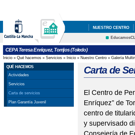
Pa
co
pri
NUESTRO CENTRO
EducamosC
ERASMUS+
CEPA Teresa Enríquez, Torrijos (Toledo)
Inicio
»
Qué hacemos
»
Servicios
»
Inicio
»
Nuestro Centro
»
Galería Multi
Se encuentra usted aquí
QUÉ HACEMOS
Carta de Se
Actividades
Servicios
El Centro de Pe
Carta de servicios
Enríquez” de Tor
Plan Garantía Juvenil
centro de titular
y supervisado di
Consejería de E