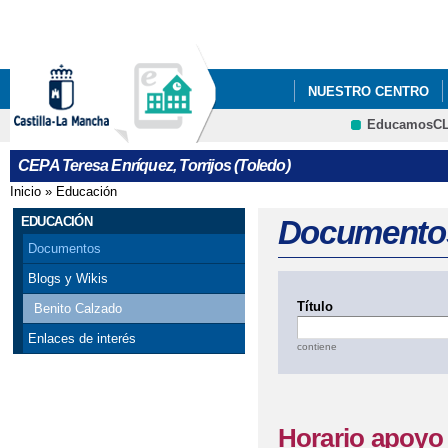
Pa
co
pri
NUESTRO CENTRO
EducamosC
ERASMUS+
CEPA Teresa Enríquez, Torrijos (Toledo)
Inicio
»
Educación
Se encuentra usted aquí
EDUCACIÓN
Documento
Documentos
Blogs y Wikis
Título
Benito Calzado
Enlaces de interés
contiene
Horario apoyo