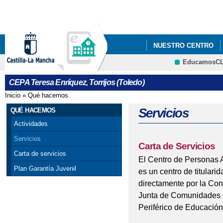
Pa
co
pri
NUESTRO CENTRO
EducamosC
ERASMUS+
CEPA Teresa Enríquez, Torrijos (Toledo)
Inicio
»
Qué hacemos
Se encuentra usted aquí
Servicios
QUÉ HACEMOS
Actividades
Servicios
Carta de Servicios
Carta de servicios
El Centro de Personas A
Plan Garantía Juvenil
es un centro de titulari
directamente por la Con
Junta de Comunidades de
Periférico de Educación