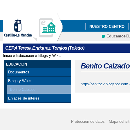
Pa
co
pri
NUESTRO CENTRO
EducamosC
ERASMUS+
CEPA Teresa Enríquez, Torrijos (Toledo)
Inicio
»
Educación
»
Blogs y Wikis
Se encuentra usted aquí
Benito Calzado
EDUCACIÓN
Documentos
Blogs y Wikis
http://benitocv.blogspot.com.
Benito Calzado
Enlaces de interés
Protección de datos
Mapa del sit