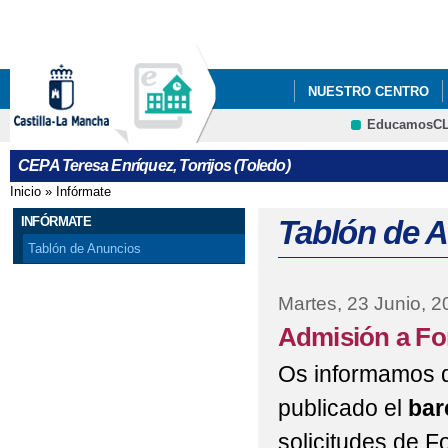
Pa
co
pri
NUESTRO CENTRO
EducamosC
ERASMUS+
CEPA Teresa Enríquez, Torrijos (Toledo)
Inicio
»
Infórmate
Se encuentra usted aquí
INFÓRMATE
Tablón de 
Tablón de Anuncios
Martes, 23 Junio, 2
Admisión a Fo
Os informamos d
publicado el
bar
solicitudes de F