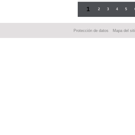
Páginas
1
2
3
4
5
Protección de datos
Mapa del sit