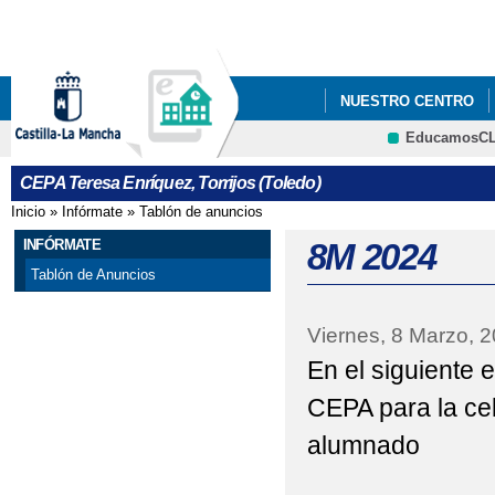
Pa
co
pri
NUESTRO CENTRO
EducamosC
ERASMUS+
CEPA Teresa Enríquez, Torrijos (Toledo)
Inicio
»
Infórmate
»
Tablón de anuncios
Se encuentra usted aquí
INFÓRMATE
8M 2024
Tablón de Anuncios
Viernes, 8 Marzo, 
En el siguiente 
CEPA para la ce
alumnado