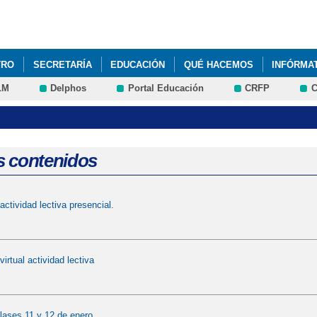
Pasar al
contenido
principal
TRO
SECRETARÍA
EDUCACIÓN
QUÉ HACEMOS
INFÓRMA
LM
Delphos
Portal Educación
CRFP
C
s contenidos
ctividad lectiva presencial.
irtual actividad lectiva
ases 11 y 12 de enero.