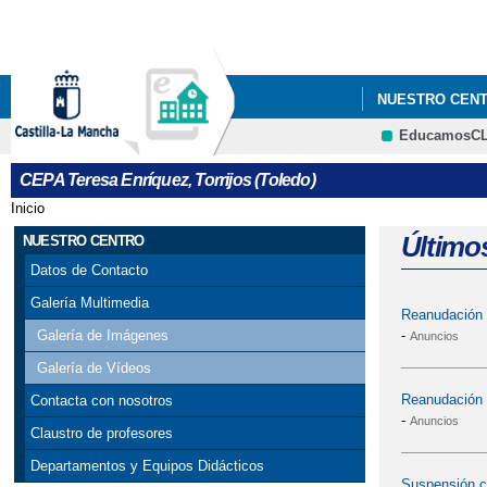
NUESTRO CEN
EducamosC
CEPA Teresa Enríquez, Torrijos (Toledo)
Inicio
Se encuentra usted aquí
Último
NUESTRO CENTRO
Datos de Contacto
Galería Multimedia
Reanudación a
-
Galería de Imágenes
Anuncios
Galería de Vídeos
Reanudación v
Contacta con nosotros
-
Anuncios
Claustro de profesores
Departamentos y Equipos Didácticos
Suspensión cl