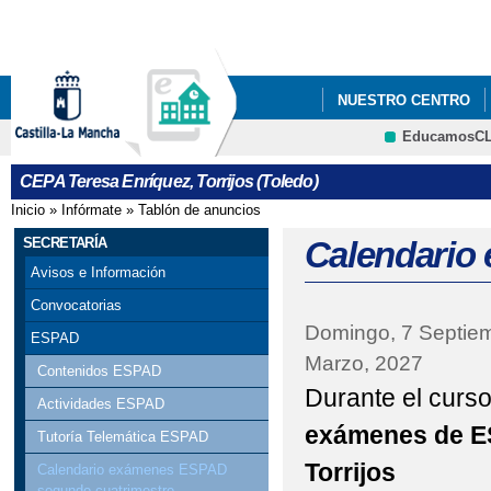
Pa
co
pri
NUESTRO CENTRO
EducamosC
ERASMUS+
CEPA Teresa Enríquez, Torrijos (Toledo)
Inicio
»
Infórmate
»
Tablón de anuncios
Se encuentra usted aquí
SECRETARÍA
Calendario
Avisos e Información
Convocatorias
Domingo, 7 Septie
ESPAD
Marzo, 2027
Contenidos ESPAD
Durante el curs
Actividades ESPAD
exámenes de ES
Tutoría Telemática ESPAD
Torrijos
Calendario exámenes ESPAD
segundo cuatrimestre