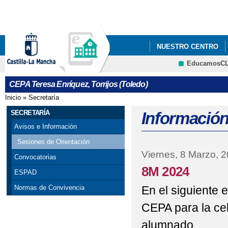
Pa
co
pri
NUESTRO CENTRO
EducamosC
ERASMUS+
CEPA Teresa Enríquez, Torrijos (Toledo)
Inicio
»
Secretaría
Se encuentra usted aquí
SECRETARÍA
Información
Avisos e Información
Sesiones de Orientación
Viernes, 8 Marzo, 
Convocatorias
8M 2024
ESPAD
En el siguiente 
Normas de Convivencia
CEPA para la ce
alumnado