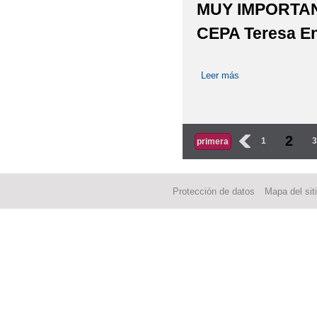
MUY IMPORTANTE
CEPA Teresa Enr
Leer más
sobre Calendario 
Páginas
2
‹
1
primera
Protección de datos
Mapa del sit